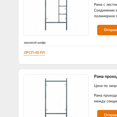
Рама с лестн
Соединение в
полимерное 
Отправ
заказной шифр
ЛРСП-40 РЛ
Рама прохо
Цена по запр
Рама проходн
между секция
Отправ