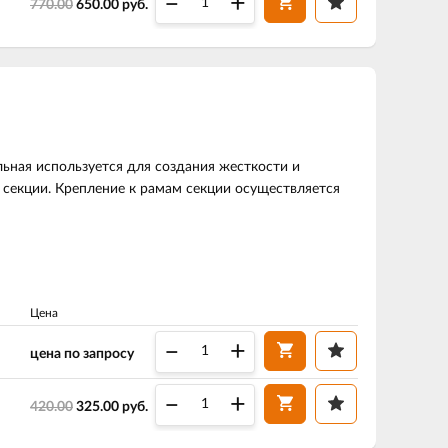
–
+
770.00
650.00
руб.
льная используется для создания жесткости и
секции. Крепление к рамам секции осуществляется
Цена
–
+
цена по запросу
–
+
420.00
325.00
руб.