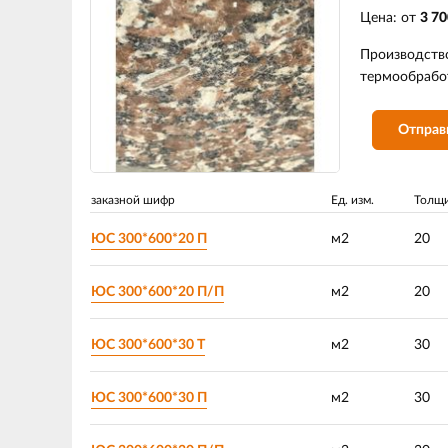
Цена: от
3 70
Производств
термообработ
Отправ
заказной шифр
Ед. изм.
Толщи
ЮС 300*600*20 П
м2
20
ЮС 300*600*20 П/П
м2
20
ЮС 300*600*30 Т
м2
30
ЮС 300*600*30 П
м2
30