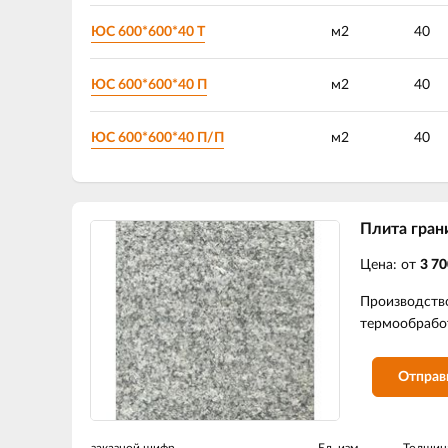
ЮС 600*600*40 Т
м2
40
ЮС 600*600*40 П
м2
40
ЮС 600*600*40 П/П
м2
40
Плита гран
Цена: от
3 70
Производств
термообработ
Отправ
заказной шифр
Ед. изм.
Толщин