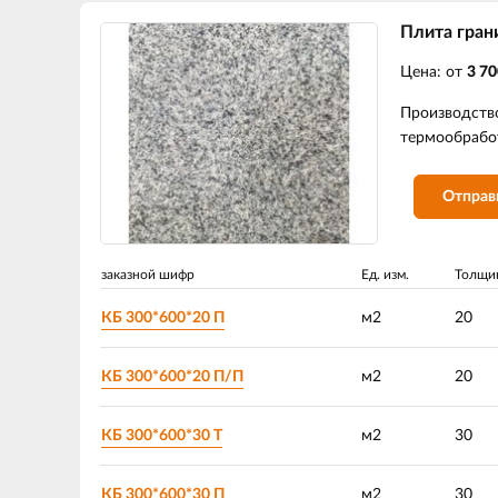
Плита гран
Цена: от
3 70
Производство
термообработ
Отправ
заказной шифр
Ед. изм.
Толщи
КБ 300*600*20 П
м2
20
КБ 300*600*20 П/П
м2
20
КБ 300*600*30 Т
м2
30
КБ 300*600*30 П
м2
30