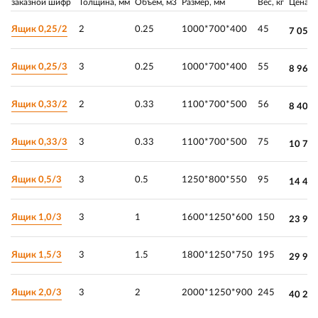
заказной шифр
Толщина, мм
Объём, м3
Размер, мм
Вес, кг
Цена
Ящик 0,25/2
2
0.25
1000*700*400
45
7 050.
Ящик 0,25/3
3
0.25
1000*700*400
55
8 960.
Ящик 0,33/2
2
0.33
1100*700*500
56
8 400.
Ящик 0,33/3
3
0.33
1100*700*500
75
10 70
Ящик 0,5/3
3
0.5
1250*800*550
95
14 45
Ящик 1,0/3
3
1
1600*1250*600
150
23 95
Ящик 1,5/3
3
1.5
1800*1250*750
195
29 90
Ящик 2,0/3
3
2
2000*1250*900
245
40 25