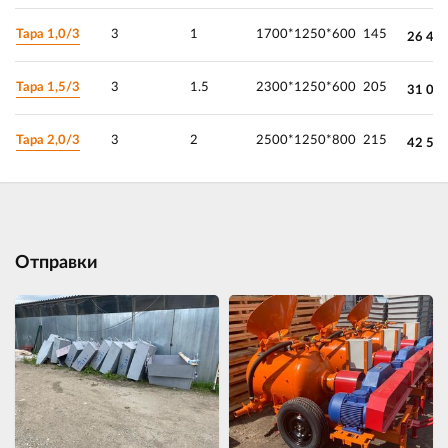
Тара 1,0/3
3
1
1700*1250*600
145
26 45
Тара 1,5/3
3
1.5
2300*1250*600
205
31 05
Тара 2,0/3
3
2
2500*1250*800
215
42 55
Отправки