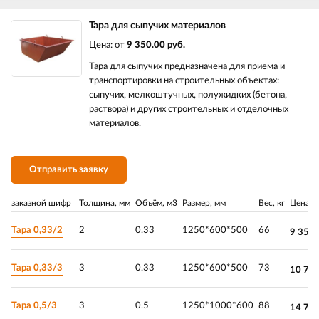
Тара для сыпучих материалов
Цена: от
9 350.00 руб.
Тара для сыпучих предназначена для приема и
транспортировки на строительных объектах:
сыпучих, мелкоштучных, полужидких (бетона,
раствора) и других строительных и отделочных
материалов.
Отправить заявку
заказной шифр
Толщина, мм
Объём, м3
Размер, мм
Вес, кг
Цена
Тара 0,33/2
2
0.33
1250*600*500
66
9 350.
Тара 0,33/3
3
0.33
1250*600*500
73
10 70
Тара 0,5/3
3
0.5
1250*1000*600
88
14 75