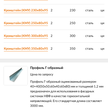
Кронштейн (КМУ) 230х80х95
2
230
сталь
цинк
Кронштейн (КМУ) 250х80х95
2
250
сталь
цинк
Кронштейн (КМУ) 300х80х95
2
300
сталь
цинк
Кронштейн (КМУ) 350х80х95
2
350
сталь
цинк
Профиль Г-образный
Цена по запросу
Профиль Г-образный оцинкованный размером
40×40(50х50;60х40;60х80) мм и толщиной 1,2 мм
предназначен для использования в фасадных
системах НВФ в качестве горизонтальной
направляющей. Его стандартная длина составляет
3000 мм.