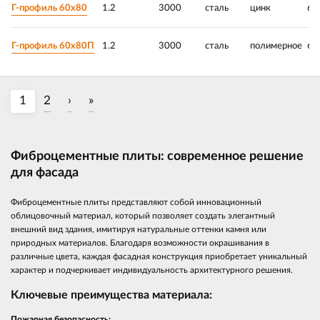
Г-профиль 60х80
1.2
3000
сталь
цинк
60
Г-профиль 60х80П
1.2
3000
сталь
полимерное
60
1
2
›
»
Фиброцементные плиты: современное решение
для фасада
Фиброцементные плиты представляют собой инновационный
облицовочный материал, который позволяет создать элегантный
внешний вид здания, имитируя натуральные оттенки камня или
природных материалов. Благодаря возможности окрашивания в
различные цвета, каждая фасадная конструкция приобретает уникальный
характер и подчеркивает индивидуальность архитектурного решения.
Ключевые преимущества материала:
Пожарная безопасность: