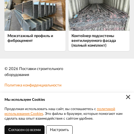
Межэтажный профиль и
Контейнер подсистемы
фиброцемент
вентилируемого фасада
(полный комплект)
© 2026 Поставки строительного
оборудования
Политика конфиденциальности
×
Файлы cookie
Мы используем Cookies
Телефон:
8-800-350-3032
Продолжая использовать наш сайт, вы соглашаетесь с
политикой
использования Cookies
. Это файлы в браузере, которые помогают нам
|
Разработка
Веб-аналитика
Электронная почта:
sale@efacade.ru
сделать ваш опыт взаимодействия с сайтом удобнее.
Согласен со всеми
Настроить
Благовещенск