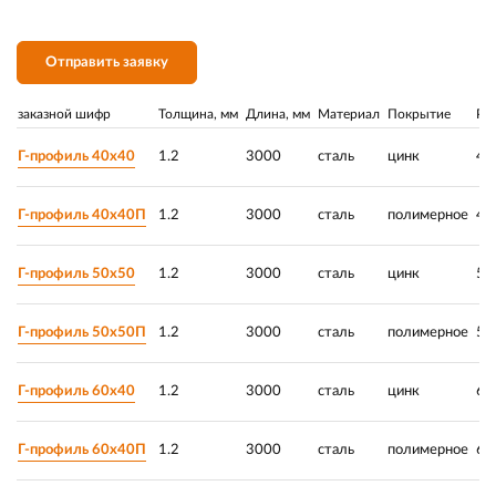
Отправить заявку
заказной шифр
Толщина, мм
Длина, мм
Материал
Покрытие
Ра
Г-профиль 40х40
1.2
3000
сталь
цинк
40
Г-профиль 40х40П
1.2
3000
сталь
полимерное
40
Г-профиль 50х50
1.2
3000
сталь
цинк
50
Г-профиль 50х50П
1.2
3000
сталь
полимерное
50
Г-профиль 60х40
1.2
3000
сталь
цинк
60
Г-профиль 60х40П
1.2
3000
сталь
полимерное
60