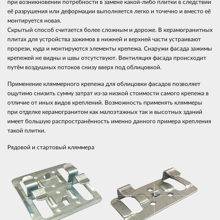
при возникновении потребности в замене какой-либо плитки в следствии
её разрушения или деформации выполняется легко и точечно и вместо её
монтируется новая.
Скрытый способ считается более сложным и дороже. В керамогранитных
плитах для устройства зажимов в нижней и верхней части устраивают
прорези, куда и монтируются элементы крепежа. Снаружи фасада зажимы
крепежей не видны и швы отсутствуют. Вентиляция фасада происходит
путём воздушных потоков снизу вверх под облицовкой.
Применение кляммерного крепежа для облицовки фасадов позволяет
ощутимо снизить сумму затрат из-за низкой стоимости самого крепежа в
отличие от иных видов креплений. Возможность применять кляммеры
при отделке керамогранитом как малоэтажных так и высотных зданий
имеет большую распространённость именно данного примера крепления
такой плитки.
Рядовой и стартовый кляммера