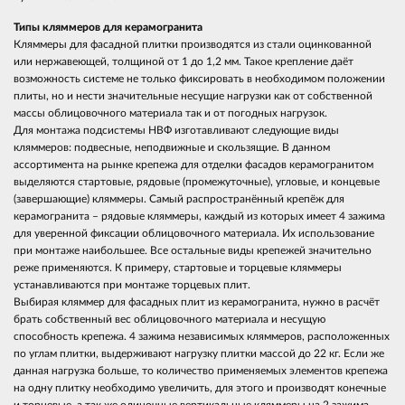
Типы кляммеров для керамогранита
Кляммеры для фасадной плитки производятся из стали оцинкованной
или нержавеющей, толщиной от 1 до 1,2 мм. Такое крепление даёт
возможность системе не только фиксировать в необходимом положении
плиты, но и нести значительные несущие нагрузки как от собственной
массы облицовочного материала так и от погодных нагрузок.
Для монтажа подсистемы НВФ изготавливают следующие виды
кляммеров: подвесные, неподвижные и скользящие. В данном
ассортимента на рынке крепежа для отделки фасадов керамогранитом
выделяются стартовые, рядовые (промежуточные), угловые, и концевые
(завершающие) кляммеры. Самый распространённый крепёж для
керамогранита – рядовые кляммеры, каждый из которых имеет 4 зажима
для уверенной фиксации облицовочного материала. Их использование
при монтаже наибольшее. Все остальные виды крепежей значительно
реже применяются. К примеру, стартовые и торцевые кляммеры
устанавливаются при монтаже торцевых плит.
Выбирая кляммер для фасадных плит из керамогранита, нужно в расчёт
брать собственный вес облицовочного материала и несущую
способность крепежа. 4 зажима независимых кляммеров, расположенных
по углам плитки, выдерживают нагрузку плитки массой до 22 кг. Если же
данная нагрузка больше, то количество применяемых элементов крепежа
на одну плитку необходимо увеличить, для этого и производят конечные