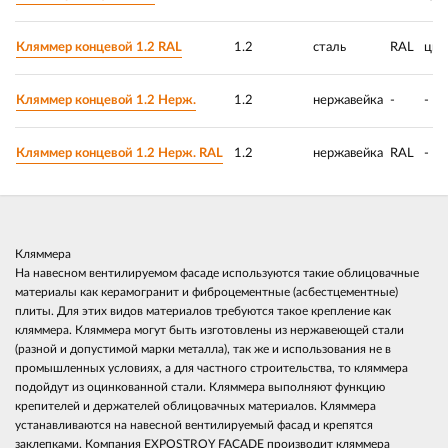
Кляммер концевой 1.2 RAL
1.2
сталь
RAL
цин
Кляммер концевой 1.2 Нерж.
1.2
нержавейка
-
-
Кляммер концевой 1.2 Hерж. RAL
1.2
нержавейка
RAL
-
Кляммера
На навесном вентилируемом фасаде используются такие облицовачные
материалы как керамогранит и фиброцементные (асбестцементные)
плиты. Для этих видов материалов требуются такое крепление как
кляммера. Кляммера могут быть изготовлены из нержавеющей стали
(разной и допустимой марки металла), так же и использования не в
промышленных условиях, а для частного строительства, то кляммера
подойдут из оцинкованной стали. Кляммера выполняют функцию
крепителей и держателей облицовачных материалов. Кляммера
устанавливаются на навесной вентилируемый фасад и крепятся
заклепками. Компания EXPOSTROY FACADE производит кляммера