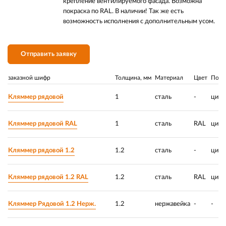
крепление вентилируемого фасада. Возможна
покраска по RAL. В наличии! Так же есть
возможность исполнения с дополнительным усом.
Отправить заявку
заказной шифр
Толщина, мм
Материал
Цвет
Покр
Кляммер рядовой
1
сталь
-
цинк
Кляммер рядовой RAL
1
сталь
RAL
цинк
Кляммер рядовой 1.2
1.2
сталь
-
цинк
Кляммер рядовой 1.2 RAL
1.2
сталь
RAL
цинк
Кляммер Рядовой 1.2 Нерж.
1.2
нержавейка
-
-