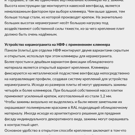
и торцевые, а так же одиночные вертикальные кляммеры на 2 зажима.
Высота конструкции где монтируется навесной вентфасад, является
немаловажным фактором при выборе кляммера. Чем выше здания, тем
больше толще стали, из которой производят крепеж. На значительно
больших высотах керамогранит несёт большую нагрузку под
воздействиемот собственной силы тяжести, из-за чего крепление плит
должно быть очень надёжным.
Устройство керамогранита на НВФ с применением кляммера
Панели (плиты) для отделки НВФ монтируют двумя вариантами скрытым
и открытым, используя при этом кляммеры для керамогранита.
Более простым и дешёвым вариантом фиксации облицовочного
материала является открытый вариант крепления. Кляммеры
фиксируются на металлической подсистеме вентфасада непосредственно
на направляющие профили, создавая систему креплений для устройства
керамогранита. Исходя из размеров плиты её могут удерживать зажимы
четырёх и более кляммеров. При большой собственной массе плитки
применяют усиленный крепеж, изготовленный из стали 1,2 мм.
Чтобы зажимы визуально не выделялись и были менее заметными их
окрашивают полимерными красками в RAL подходящий облицовочному
материалу. Иногда исходя из архитектурного решения для предания
фасаду индивидуального декоративного вида, зажимы могут окрашивать
в контрастный цвет.
Основное удобство в открытом способе крепления заключает в том что