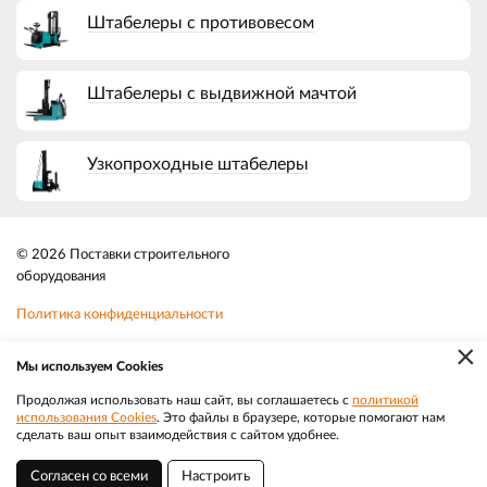
Штабелеры с противовесом
Штабелеры с выдвижной мачтой
Узкопроходные штабелеры
© 2026 Поставки строительного
оборудования
Политика конфиденциальности
×
Файлы cookie
Мы используем Cookies
Телефон:
8-800-350-3032
Продолжая использовать наш сайт, вы соглашаетесь с
политикой
использования Cookies
. Это файлы в браузере, которые помогают нам
|
Разработка
Веб-аналитика
Электронная почта:
sale@efacade.ru
сделать ваш опыт взаимодействия с сайтом удобнее.
Согласен со всеми
Настроить