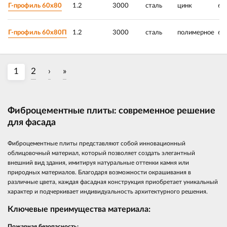
Г-профиль 60х80
1.2
3000
сталь
цинк
60
Г-профиль 60х80П
1.2
3000
сталь
полимерное
60
1
2
›
»
Фиброцементные плиты: современное решение
для фасада
Фиброцементные плиты представляют собой инновационный
облицовочный материал, который позволяет создать элегантный
внешний вид здания, имитируя натуральные оттенки камня или
природных материалов. Благодаря возможности окрашивания в
различные цвета, каждая фасадная конструкция приобретает уникальный
характер и подчеркивает индивидуальность архитектурного решения.
Ключевые преимущества материала:
Пожарная безопасность: