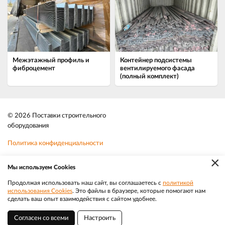
Межэтажный профиль и
Контейнер подсистемы
фиброцемент
вентилируемого фасада
(полный комплект)
© 2026 Поставки строительного
оборудования
Политика конфиденциальности
×
Файлы cookie
Мы используем Cookies
Телефон:
8-800-350-3032
Продолжая использовать наш сайт, вы соглашаетесь с
политикой
использования Cookies
. Это файлы в браузере, которые помогают нам
|
Разработка
Веб-аналитика
Электронная почта:
sale@efacade.ru
сделать ваш опыт взаимодействия с сайтом удобнее.
Согласен со всеми
Настроить
Южно-Сахалинск