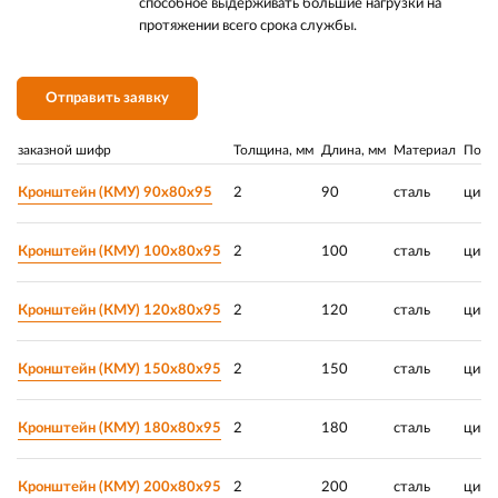
способное выдерживать большие нагрузки на
протяжении всего срока службы.
Отправить заявку
заказной шифр
Толщина, мм
Длина, мм
Материал
Покр
Кронштейн (КМУ) 90х80х95
2
90
сталь
цинк
Кронштейн (КМУ) 100х80х95
2
100
сталь
цинк
Кронштейн (КМУ) 120х80х95
2
120
сталь
цинк
Кронштейн (КМУ) 150х80х95
2
150
сталь
цинк
Кронштейн (КМУ) 180х80х95
2
180
сталь
цинк
Кронштейн (КМУ) 200х80х95
2
200
сталь
цинк