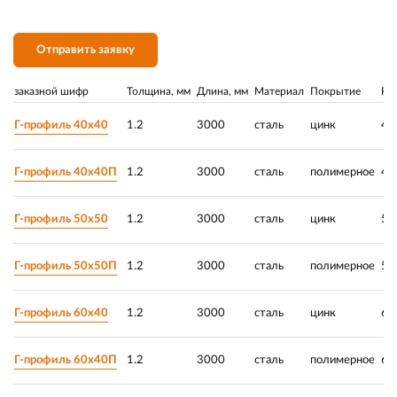
Отправить заявку
заказной шифр
Толщина, мм
Длина, мм
Материал
Покрытие
Ра
Г-профиль 40х40
1.2
3000
сталь
цинк
40
Г-профиль 40х40П
1.2
3000
сталь
полимерное
40
Г-профиль 50х50
1.2
3000
сталь
цинк
50
Г-профиль 50х50П
1.2
3000
сталь
полимерное
50
Г-профиль 60х40
1.2
3000
сталь
цинк
60
Г-профиль 60х40П
1.2
3000
сталь
полимерное
60