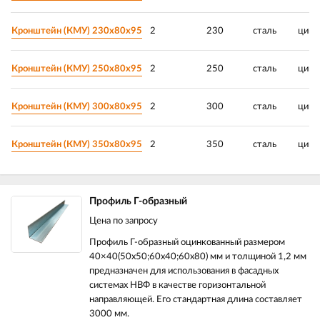
Кронштейн (КМУ) 230х80х95
2
230
сталь
цинк
Кронштейн (КМУ) 250х80х95
2
250
сталь
цинк
Кронштейн (КМУ) 300х80х95
2
300
сталь
цинк
Кронштейн (КМУ) 350х80х95
2
350
сталь
цинк
Профиль Г-образный
Цена по запросу
Профиль Г-образный оцинкованный размером
40×40(50х50;60х40;60х80) мм и толщиной 1,2 мм
предназначен для использования в фасадных
системах НВФ в качестве горизонтальной
направляющей. Его стандартная длина составляет
3000 мм.