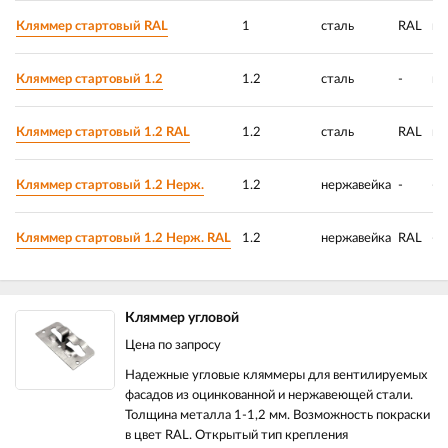
Кляммер стартовый RAL
1
сталь
RAL
ци
Кляммер стартовый 1.2
1.2
сталь
-
ци
Кляммер стартовый 1.2 RAL
1.2
сталь
RAL
ци
Кляммер стартовый 1.2 Нерж.
1.2
нержавейка
-
-
Кляммер стартовый 1.2 Нерж. RAL
1.2
нержавейка
RAL
-
Кляммер угловой
Цена по запросу
Надежные угловые кляммеры для вентилируемых
фасадов из оцинкованной и нержавеющей стали.
Толщина металла 1-1,2 мм. Возможность покраски
в цвет RAL. Открытый тип крепления