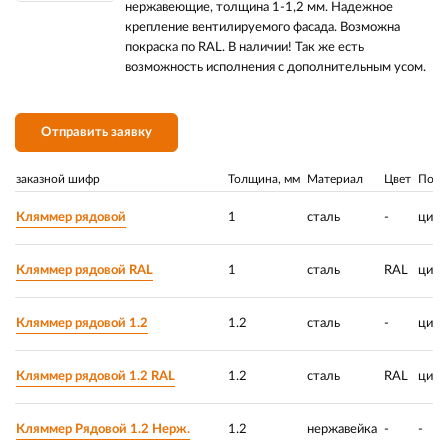
нержавеющие, толщина 1-1,2 мм. Надежное
крепление вентилируемого фасада. Возможна
покраска по RAL. В наличии! Так же есть
возможность исполнения с дополнительным усом.
Отправить заявку
заказной шифр
Толщина, мм
Материал
Цвет
Покр
Кляммер рядовой
1
сталь
-
цинк
Кляммер рядовой RAL
1
сталь
RAL
цинк
Кляммер рядовой 1.2
1.2
сталь
-
цинк
Кляммер рядовой 1.2 RAL
1.2
сталь
RAL
цинк
Кляммер Рядовой 1.2 Нерж.
1.2
нержавейка
-
-