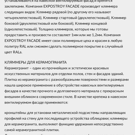
устанавливаются на навесной вентилируемый фасад и крепятся
заклепками. Компания EXPOSTROY FACADE производит кляммера
следующих видов: Кляммер рядовой (по другому его называют
четырехлепестковый), Кляммер стартовый (двухлепестковый), Кляммер
боковой (двухлепестковый или боковой), Кляммер концевой
(однолепестковый). Толщина кляммеров, которые мы готовы
предоставить и произвести составляет 1мм или же 1,2мм. Компания
EXPOSTROY FACADE имеет свои полимерные цеха и красим в любую
политру RAL или сможем сделать полимерное покрытие в случайный
цвет RALа.
КЛЯММЕРЫ ДЛЯ КЕРАМОГРАНИТА
Керамогранит – один из прочнейших и эстетически красивых
искусственных материалов для отделки полов, стен и фасадов зданий.
Плитка из керамогранита с разнообразными поверхностями и размерами
нашла широкое применение в обустройстве навесных вентилируемых
фасадов в качестве прочного и долговечного материала с прекрасным
внешним обликом в современном стиле. В качестве крепежа в навесном
вентилируемом фасаде применяются:
кронштейны для установки металлической подсистемы направляющих
профилей на стену для последующего устройства облицовки; кляммеры
для керамогранита, выполняют функцию удержания непосредственно
самой керамогранитной плитки.