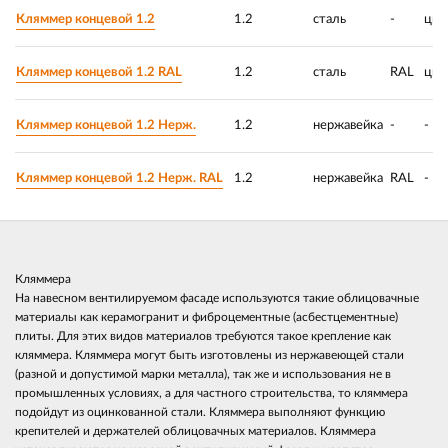
Кляммер концевой 1.2
1.2
сталь
-
цин
Кляммер концевой 1.2 RAL
1.2
сталь
RAL
цин
Кляммер концевой 1.2 Нерж.
1.2
нержавейка
-
-
Кляммер концевой 1.2 Hерж. RAL
1.2
нержавейка
RAL
-
Кляммера
На навесном вентилируемом фасаде используются такие облицовачные
материалы как керамогранит и фиброцементные (асбестцементные)
плиты. Для этих видов материалов требуются такое крепление как
кляммера. Кляммера могут быть изготовлены из нержавеющей стали
(разной и допустимой марки металла), так же и использования не в
промышленных условиях, а для частного строительства, то кляммера
подойдут из оцинкованной стали. Кляммера выполняют функцию
крепителей и держателей облицовачных материалов. Кляммера