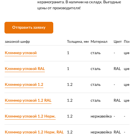
керамогранита. В наличии на складх. Выгодные
цены от производителя!
Отправить заявку
заказной шифр
Толщина, мм
Материал
Цвет
Покр
Кляммер угловой
1
сталь
-
цинк
Кляммер угловой RAL
1
сталь
RAL
цинк
Кляммер угловой 1.2
1.2
сталь
-
цинк
Кляммер угловой 1.2 RAL
1.2
сталь
RAL
цинк
Кляммер угловой 1.2 Нерж.
1.2
нержавейка
-
-
Кляммер угловой 1.2 Нерж. RAL
1.2
нержавейка
RAL
-