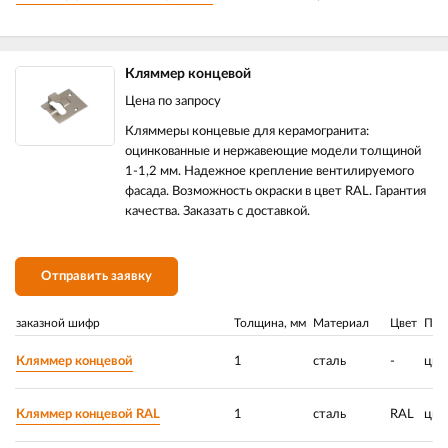
Кляммер концевой
Цена по запросу
Кляммеры концевые для керамогранита:
оцинкованные и нержавеющие модели толщиной
1-1,2 мм. Надежное крепление вентилируемого
фасада. Возможность окраски в цвет RAL. Гарантия
качества. Заказать с доставкой.
Отправить заявку
заказной шифр
Толщина, мм
Материал
Цвет
Пок
Кляммер концевой
1
сталь
-
цин
Кляммер концевой RAL
1
сталь
RAL
цин