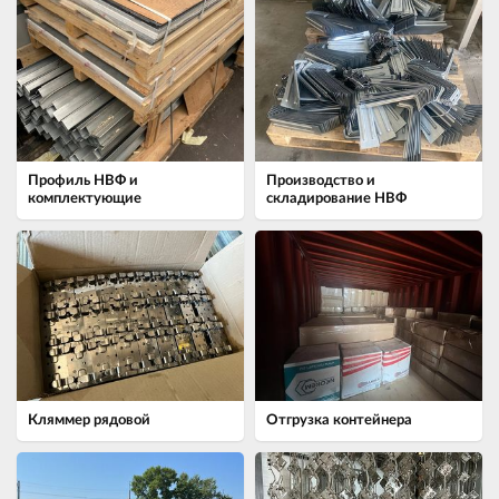
Профиль НВФ и
Производство и
комплектующие
складирование НВФ
Кляммер рядовой
Отгрузка контейнера