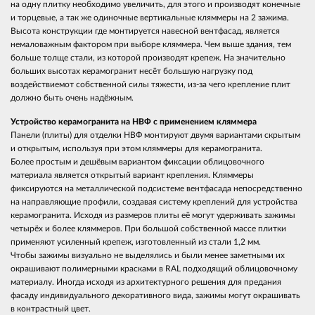
на одну плитку необходимо увеличить, для этого и производят конечные
и торцевые, а так же одиночные вертикальные кляммеры на 2 зажима.
Высота конструкции где монтируется навесной вентфасад, является
немаловажным фактором при выборе кляммера. Чем выше здания, тем
больше толще стали, из которой производят крепеж. На значительно
больших высотах керамогранит несёт большую нагрузку под
воздействиемот собственной силы тяжести, из-за чего крепление плит
должно быть очень надёжным.
Устройство керамогранита на НВФ с применением кляммера
Панели (плиты) для отделки НВФ монтируют двумя вариантами скрытым
и открытым, используя при этом кляммеры для керамогранита.
Более простым и дешёвым вариантом фиксации облицовочного
материала является открытый вариант крепления. Кляммеры
фиксируются на металлической подсистеме вентфасада непосредственно
на направляющие профили, создавая систему креплений для устройства
керамогранита. Исходя из размеров плиты её могут удерживать зажимы
четырёх и более кляммеров. При большой собственной массе плитки
применяют усиленный крепеж, изготовленный из стали 1,2 мм.
Чтобы зажимы визуально не выделялись и были менее заметными их
окрашивают полимерными красками в RAL подходящий облицовочному
материалу. Иногда исходя из архитектурного решения для предания
фасаду индивидуального декоративного вида, зажимы могут окрашивать
в контрастный цвет.