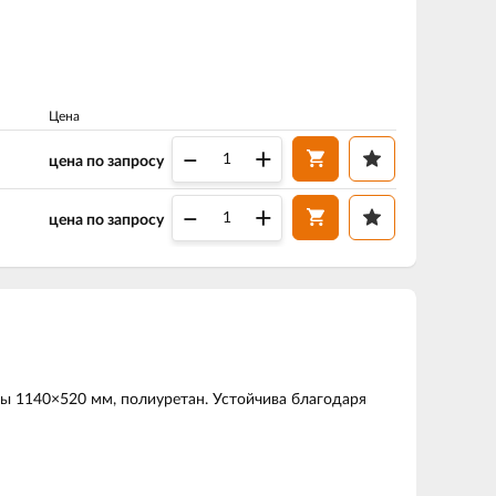
Цена
–
+
цена по запросу
–
+
цена по запросу
лы 1140×520 мм, полиуретан. Устойчива благодаря