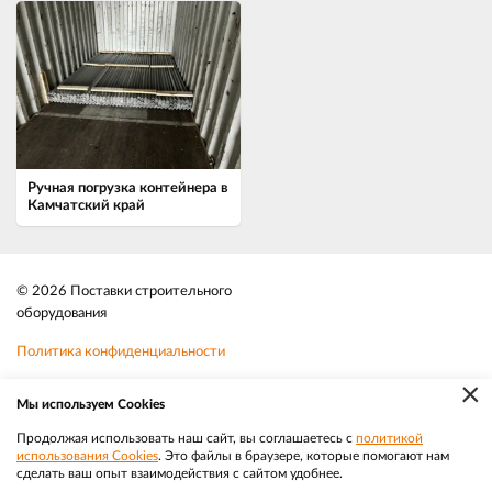
Ручная погрузка контейнера в
Камчатский край
© 2026 Поставки строительного
оборудования
Политика конфиденциальности
×
Файлы cookie
Мы используем Cookies
Телефон:
8-800-350-3032
Продолжая использовать наш сайт, вы соглашаетесь с
политикой
использования Cookies
. Это файлы в браузере, которые помогают нам
|
Разработка
Веб-аналитика
Электронная почта:
sale@efacade.ru
сделать ваш опыт взаимодействия с сайтом удобнее.