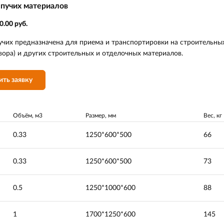
ыпучих материалов
0.00 руб.
учих предназначена для приема и транспортировки на строительны
твора) и других строительных и отделочных материалов.
ить заявку
Объём, м3
Размер, мм
Вес, кг
0.33
1250*600*500
66
0.33
1250*600*500
73
0.5
1250*1000*600
88
1
1700*1250*600
145