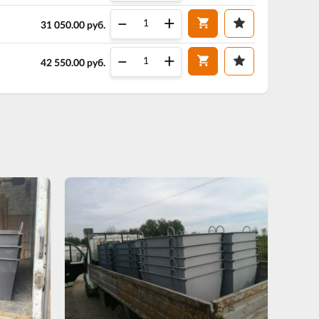
–
+
31 050.00
руб.
–
+
42 550.00
руб.