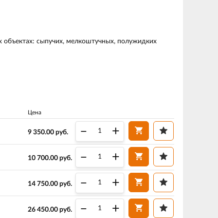
х объектах: сыпучих, мелкоштучных, полужидких
Цена
–
+
9 350.00
руб.
–
+
10 700.00
руб.
–
+
14 750.00
руб.
–
+
26 450.00
руб.